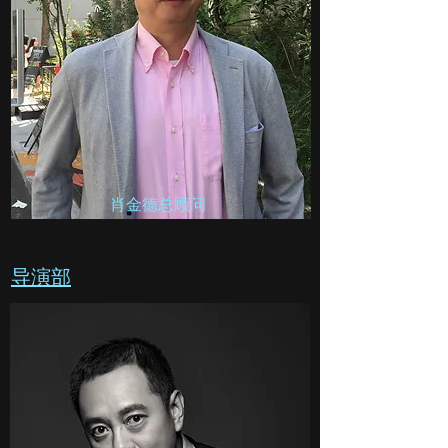
​肖金德总顾问
​导演部