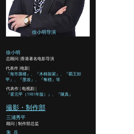
​徐小明导演
​徐小明
总顾问 |香港著名电影导演
代表作 |电影|
『海市蜃楼』、『木棉袈裟』、『覇王卸
甲』、『墨攻』、『奪標』等
代表作 | 电视剧 |
『霍元甲（1981年版）』、『陳真』
​撮影・制作部
​三浦秀平
顾问 | 制作部总监
朱 兵​