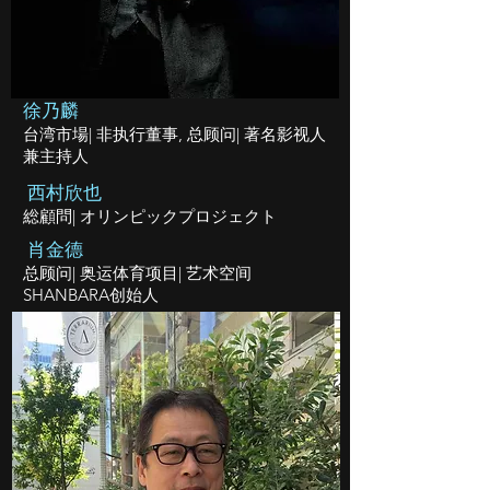
徐乃麟
台湾市場| 非执行董事, 总顾问| 著名影视人
兼主持人
西村欣也
総顧問| オリンピックプロジェクト
肖金德
总顾问| 奥运体育项目| 艺术空间
SHANBARA创始人